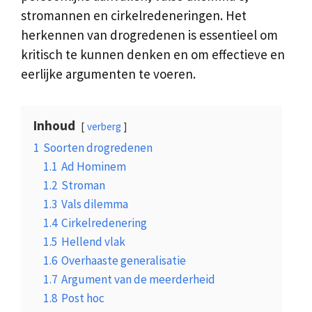
stromannen en cirkelredeneringen. Het
herkennen van drogredenen is essentieel om
kritisch te kunnen denken en om effectieve en
eerlijke argumenten te voeren.
Inhoud
verberg
1
Soorten drogredenen
1.1
Ad Hominem
1.2
Stroman
1.3
Vals dilemma
1.4
Cirkelredenering
1.5
Hellend vlak
1.6
Overhaaste generalisatie
1.7
Argument van de meerderheid
1.8
Post hoc