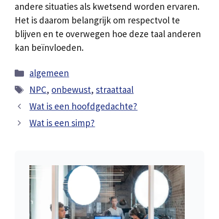
andere situaties als kwetsend worden ervaren.
Het is daarom belangrijk om respectvol te
blijven en te overwegen hoe deze taal anderen
kan beïnvloeden.
Categorieën
algemeen
Tags
NPC
,
onbewust
,
straattaal
Wat is een hoofdgedachte?
Wat is een simp?