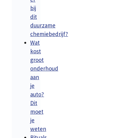
bij
dit
duurzame
chemiebedrijf?
Wat
kost
groot
onderhoud
aan
je
auto?
Dit
moet
je
weten
Rituals