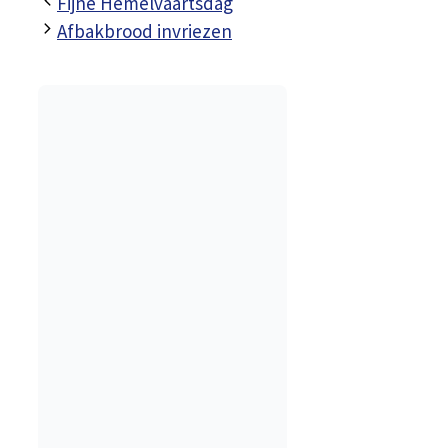
Fijne Hemelvaartsdag
Afbakbrood invriezen