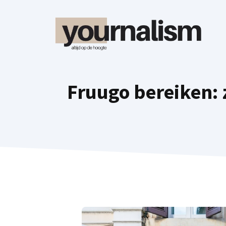
Ga
naar
de
inhoud
Fruugo bereiken: 