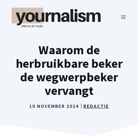
Ga
naar
MENU
de
inhoud
Waarom de
herbruikbare beker
de wegwerpbeker
vervangt
10 NOVEMBER 2024
REDACTIE