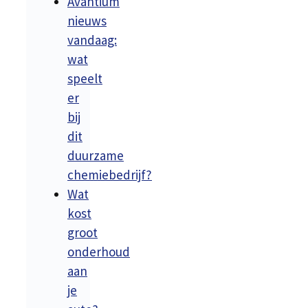
Avantium
nieuws
vandaag:
wat
speelt
er
bij
dit
duurzame
chemiebedrijf?
Wat
kost
groot
onderhoud
aan
je