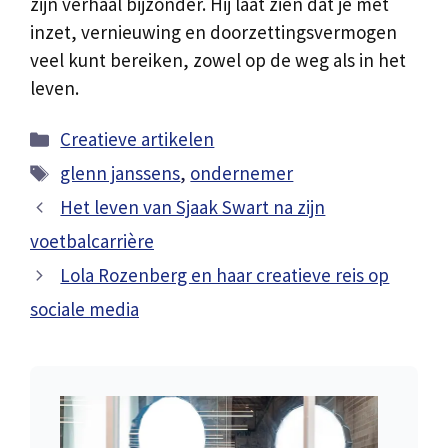
zijn verhaal bijzonder. Hij laat zien dat je met
inzet, vernieuwing en doorzettingsvermogen
veel kunt bereiken, zowel op de weg als in het
leven.
Categorieën
Creatieve artikelen
Tags
glenn janssens
,
ondernemer
Het leven van Sjaak Swart na zijn
voetbalcarrière
Lola Rozenberg en haar creatieve reis op
sociale media