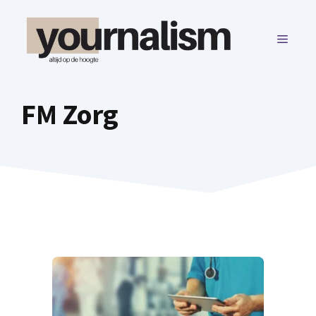
Ga
naar
MENU
de
inhoud
FM Zorg