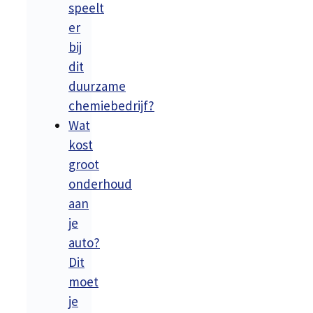
speelt
er
bij
dit
duurzame
chemiebedrijf?
Wat
kost
groot
onderhoud
aan
je
auto?
Dit
moet
je