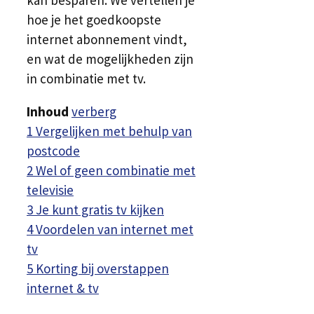
kan besparen. We vertellen je
hoe je het goedkoopste
internet abonnement vindt,
en wat de mogelijkheden zijn
in combinatie met tv.
Inhoud
verberg
1
Vergelijken met behulp van
postcode
2
Wel of geen combinatie met
televisie
3
Je kunt gratis tv kijken
4
Voordelen van internet met
tv
5
Korting bij overstappen
internet & tv