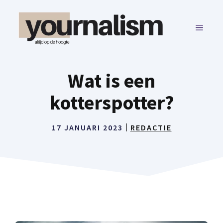
Ga
naar
MENU
de
inhoud
Wat is een
kotterspotter?
17 JANUARI 2023
REDACTIE