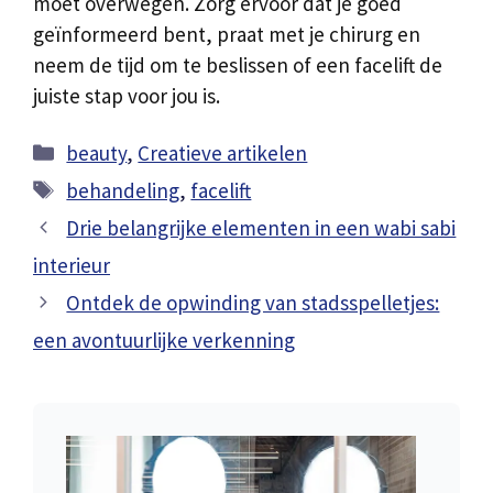
moet overwegen. Zorg ervoor dat je goed
geïnformeerd bent, praat met je chirurg en
neem de tijd om te beslissen of een facelift de
juiste stap voor jou is.
Categorieën
beauty
,
Creatieve artikelen
Tags
behandeling
,
facelift
Drie belangrijke elementen in een wabi sabi
interieur
Ontdek de opwinding van stadsspelletjes:
een avontuurlijke verkenning