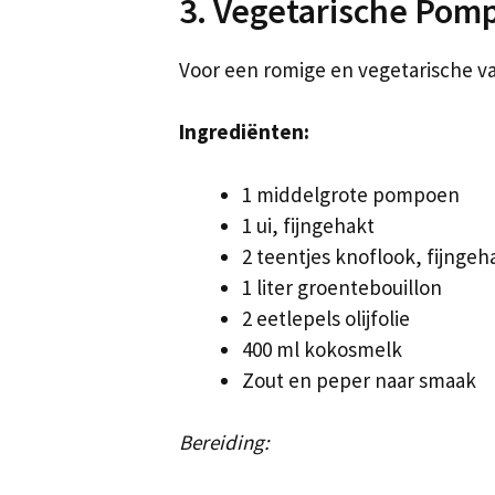
3. Vegetarische Po
Voor een romige en vegetarische v
Ingrediënten:
1 middelgrote pompoen
1 ui, fijngehakt
2 teentjes knoflook, fijngeh
1 liter groentebouillon
2 eetlepels olijfolie
400 ml kokosmelk
Zout en peper naar smaak
Bereiding: