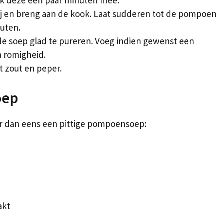
ij en breng aan de kook. Laat sudderen tot de pompoen
nuten.
de soep glad te pureren. Voeg indien gewenst een
a romigheid.
 zout en peper.
oep
er dan eens een pittige pompoensoep:
akt