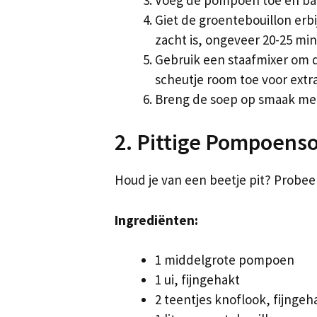
Giet de groentebouillon erb
zacht is, ongeveer 20-25 mi
Gebruik een staafmixer om 
scheutje room toe voor extr
Breng de soep op smaak met
2. Pittige Pompoens
Houd je van een beetje pit? Probe
Ingrediënten:
1 middelgrote pompoen
1 ui, fijngehakt
2 teentjes knoflook, fijngeh