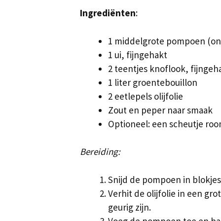
Ingrediënten
:
1 middelgrote pompoen (ong
1 ui, fijngehakt
2 teentjes knoflook, fijngeh
1 liter groentebouillon
2 eetlepels olijfolie
Zout en peper naar smaak
Optioneel: een scheutje roo
Bereiding:
Snijd de pompoen in blokjes
Verhit de olijfolie in een gr
geurig zijn.
Voeg de pompoen toe en ba