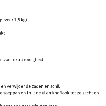
eveer 1,5 kg)
akt
m voor extra romigheid
 en verwijder de zaden en schil.
ote soeppan en fruit de ui en knoflook tot ze zacht en
k deze een paar minuten mee.