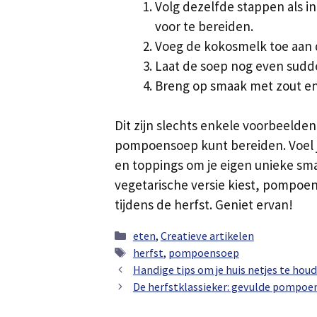
Volg dezelfde stappen als i
voor te bereiden.
Voeg de kokosmelk toe aan 
Laat de soep nog even sud
Breng op smaak met zout en
Dit zijn slechts enkele voorbeelden
pompoensoep kunt bereiden. Voel j
en toppings om je eigen unieke smaa
vegetarische versie kiest, pompoe
tijdens de herfst. Geniet ervan!
Categorieën
eten
,
Creatieve artikelen
Tags
herfst
,
pompoensoep
Handige tips om je huis netjes te hou
De herfstklassieker: gevulde pompoe