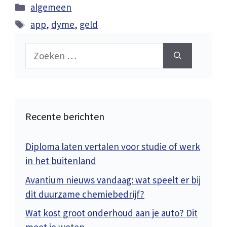
Categorieën
algemeen
Tags
app
,
dyme
,
geld
Zoek
naar:
Recente berichten
Diploma laten vertalen voor studie of werk
in het buitenland
Avantium nieuws vandaag: wat speelt er bij
dit duurzame chemiebedrijf?
Wat kost groot onderhoud aan je auto? Dit