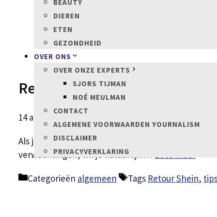
BEAUTY
DIEREN
ETEN
GEZONDHEID
OVER ONS
OVER ONZE EXPERTS
Retour Shein: Hoeveel dagen h
SJORS TIJMAN
NOÉ MEULMAN
CONTACT
14 april 2025
door
Sjors Tijman
ALGEMENE VOORWAARDEN YOURNALISM
DISCLAIMER
Als je net een bestelling hebt geplaatst bij Shein e
PRIVACYVERKLARING
verwachtingen, wil je natuurlijk …
Lees meer
Categorieën
algemeen
Tags
Retour Shein
,
tip