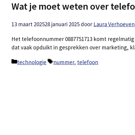
Wat je moet weten over tele
13 maart 2025
28 januari 2025
door
Laura Verhoeven
Het telefoonnummer 0887751713 komt regelmatig v
dat vaak opduikt in gesprekken over marketing, 
Categorieën
Tags
technologie
nummer
,
telefoon