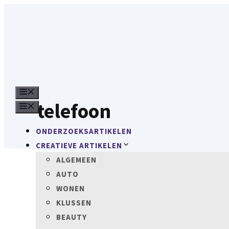
Ga
naar
de
inhoud
MENU
telefoon
MENU
ONDERZOEKSARTIKELEN
CREATIEVE ARTIKELEN
ALGEMEEN
AUTO
WONEN
KLUSSEN
BEAUTY