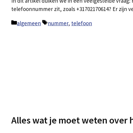
In dit artikel duiken we in een veelgestelde vraag
telefoonnummer zit, zoals +31702170614? Er zijn 
Categorieën
Tags
algemeen
nummer
,
telefoon
Alles wat je moet weten over