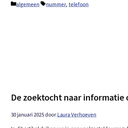
Categorieën
Tags
algemeen
nummer
,
telefoon
De zoektocht naar informatie
30 januari 2025
door
Laura Verhoeven