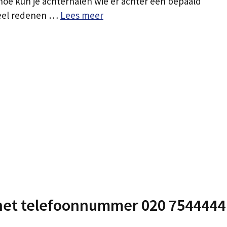
: hoe kun je achterhalen wie er achter een bepaald
veel redenen …
Lees meer
 het telefoonnummer 020 7544444