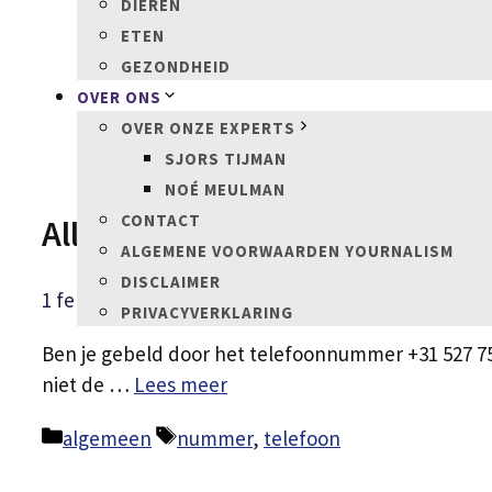
DIEREN
ETEN
GEZONDHEID
OVER ONS
OVER ONZE EXPERTS
SJORS TIJMAN
NOÉ MEULMAN
CONTACT
Alles wat je moet weten over
ALGEMENE VOORWAARDEN YOURNALISM
DISCLAIMER
1 februari 2025
door
Laura Verhoeven
PRIVACYVERKLARING
Ben je gebeld door het telefoonnummer +31 527 75 5
niet de …
Lees meer
Categorieën
Tags
algemeen
nummer
,
telefoon