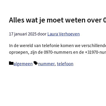
Alles wat je moet weten ove
17 januari 2025
door
Laura Verhoeven
In de wereld van telefonie komen we verschillen
oproepen, zijn de 0970-nummers en de +31970-nu
Categorieën
Tags
algemeen
nummer
,
telefoon