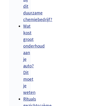
dit
duurzame
chemiebedrijf?
Wat
kost
groot
onderhoud
aan
je
auto?
Dit
moet
je
weten
Rituals
gezichtscrème