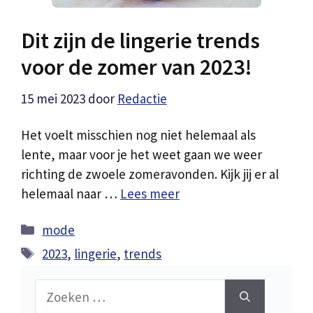
Dit zijn de lingerie trends
voor de zomer van 2023!
15 mei 2023
door
Redactie
Het voelt misschien nog niet helemaal als
lente, maar voor je het weet gaan we weer
richting de zwoele zomeravonden. Kijk jij er al
helemaal naar …
Lees meer
Categorieën
mode
Tags
2023
,
lingerie
,
trends
Zoek
naar: