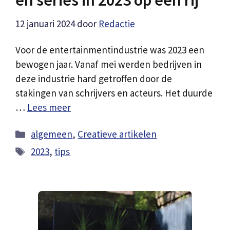
en series in 2023 op een rij
12 januari 2024
door
Redactie
Voor de entertainmentindustrie was 2023 een
bewogen jaar. Vanaf mei werden bedrijven in
deze industrie hard getroffen door de
stakingen van schrijvers en acteurs. Het duurde
…
Lees meer
Categorieën
algemeen
,
Creatieve artikelen
Tags
2023
,
tips