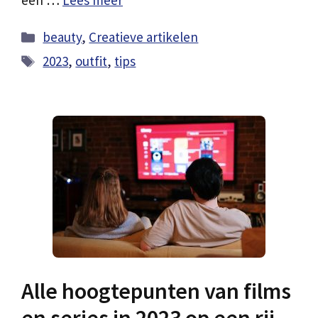
een …
Lees meer
Categorieën
beauty
,
Creatieve artikelen
Tags
2023
,
outfit
,
tips
Alle hoogtepunten van films